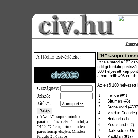
Omega 
"B" csoport öss
A
Hódító
testvérjátéka:
Itt találhatod a "B" c
eddigi forduló pontszá
500 helyezett kap pont
a harmadik 498-at stb.
Az elsõ 100 helyezett l
Országnév:
1.
Felixia (#4)
Jelszó:
2.
Bitumen (#3)
Játék*:
3.
Stoneworld (#537
4.
Maldito Duende (
(*) Az "A" csoport minden
5.
Horland (#1)
páratlan hónap elsején indul, a
6.
Pestisland (#2)
"B" és "C" csoportok minden
7.
Dark side of Orc 
páros hónap elsején. Minden
forduló 2 hónapos.
8.
MadMan (#17)