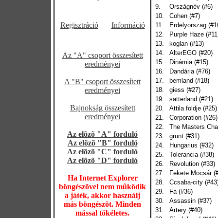
9.
Országnév (#6)
10.
Cohen (#7)
Regisztráció
Információ
11.
Erdelyorszag (#1
12.
Purple Haze (#11
13.
koglan (#13)
14.
AlterEGO (#20)
Az "A" csoport összesített
15.
Dinámia (#15)
eredményei
16.
Dandária (#76)
17.
bemland (#18)
A "B" csoport összesített
eredményei
18.
giess (#27)
19.
satterland (#21)
Bajnokság összesített
20.
Attila foldje (#25)
eredményei
21.
Corporation (#26)
22.
The Masters Cha
Az elõzõ "A" forduló
23.
grunt (#31)
Az elõzõ "B" forduló
24.
Hungarius (#32)
Az elõzõ "C" forduló
25.
Tolerancia (#38)
Az elõzõ "D" forduló
26.
Revolution (#33)
27.
Fekete Mocsár (
Ha Internet Explorer
28.
Ccsaba-city (#43
böngészõvel nem mûködik
29.
Fa (#36)
a játék, akkor használj
30.
Assassin (#37)
más böngészõt. Minden
31.
Artery (#40)
mással tökéletes.