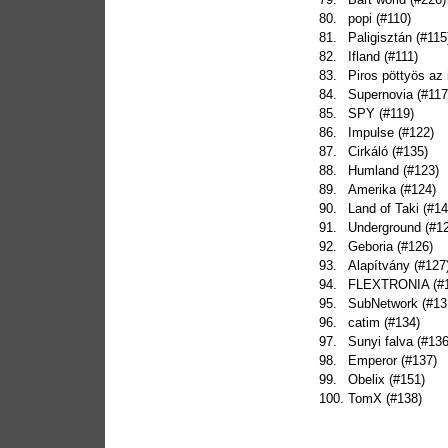
80.
popi (#110)
81.
Paligisztán (#115
82.
Ifland (#111)
83.
Piros pöttyös az 
84.
Supernovia (#117
85.
SPY (#119)
86.
Impulse (#122)
87.
Cirkáló (#135)
88.
Humland (#123)
89.
Amerika (#124)
90.
Land of Taki (#14
91.
Underground (#1
92.
Geboria (#126)
93.
Alapítvány (#127
94.
FLEXTRONIA (#1
95.
SubNetwork (#13
96.
catim (#134)
97.
Sunyi falva (#136
98.
Emperor (#137)
99.
Obelix (#151)
100.
TomX (#138)