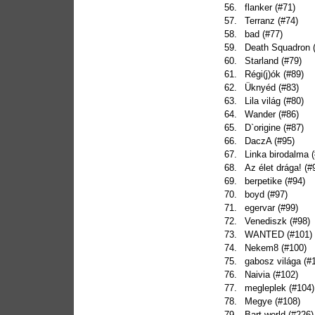
56.
flanker (#71)
57.
Terranz (#74)
58.
bad (#77)
59.
Death Squadron 
60.
Starland (#79)
61.
Régi(j)ók (#89)
62.
Üknyéd (#83)
63.
Lila világ (#80)
64.
Wander (#86)
65.
D`origine (#87)
66.
DaczA (#95)
67.
Linka birodalma 
68.
Az élet drága! (#
69.
berpetike (#94)
70.
boyd (#97)
71.
egervar (#99)
72.
Venediszk (#98)
73.
WANTED (#101)
74.
Nekem8 (#100)
75.
gabosz világa (#
76.
Naivia (#102)
77.
megleplek (#104)
78.
Megye (#108)
79.
Bart world (#226)