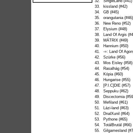
32.
SingleLand (#41)
33.
kissland (#42)
34.
GB (#45)
35.
orangutania (#46)
36.
New Reno (#52)
37.
Elysium (#48)
38.
Land Of Argis (#
39.
MÁTRIX (#49)
40.
Hannium (#50)
41.
-=: Land Of Agon
42.
Szürke (#56)
43.
Mos Eisley (#58)
44.
Rasalhág (#54)
45.
Kópia (#60)
46.
Hungarise (#55)
47.
[P.I.C]DIE (#57)
48.
Seppuku (#62)
49.
Discectomia (#59
50.
Mefiland (#61)
51.
Lázi-land (#63)
52.
DnalXunil (#64)
53.
Pythone (#65)
54.
TotálBrutál (#66)
55.
Gilgamesland (#7